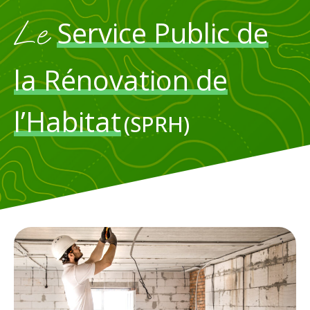
Le
Service Public de
la Rénovation de
l’Habitat
(SPRH)