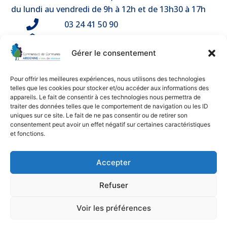
du lundi au vendredi de 9h à 12h et de 13h30 à 17h
03 24 41 50 90
Nous contacter
Vous écouter, pour progresser
Gérer le consentement
Espace presse
Pour offrir les meilleures expériences, nous utilisons des technologies
telles que les cookies pour stocker et/ou accéder aux informations des
appareils. Le fait de consentir à ces technologies nous permettra de
traiter des données telles que le comportement de navigation ou les ID
uniques sur ce site. Le fait de ne pas consentir ou de retirer son
Mentions légales
consentement peut avoir un effet négatif sur certaines caractéristiques
et fonctions.
© 2025 Communauté de Communes ARDENNE rives de
meuse – Tous droits réservés
Accepter
Une création de
BGF Communication
Nos partenaires
Refuser
Voir les préférences