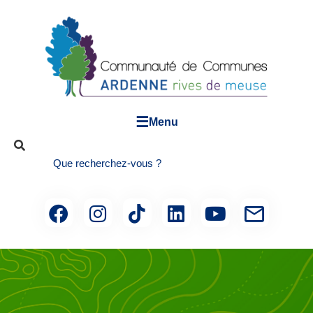
☰
Menu