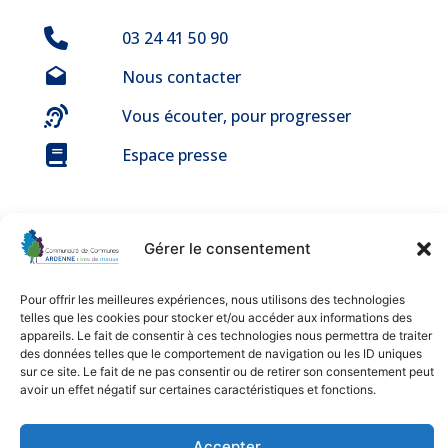
03 24 41 50 90
Nous contacter
Vous écouter, pour progresser
Espace presse
Gérer le consentement
Mentions légales
Pour offrir les meilleures expériences, nous utilisons des technologies
telles que les cookies pour stocker et/ou accéder aux informations des
appareils. Le fait de consentir à ces technologies nous permettra de traiter
© 2025 Communauté de Communes ARDENNE rives de meuse –
Tous droits réservés
des données telles que le comportement de navigation ou les ID uniques
Une création de
BGF Communication
sur ce site. Le fait de ne pas consentir ou de retirer son consentement peut
avoir un effet négatif sur certaines caractéristiques et fonctions.
Nos partenaires
Accepter