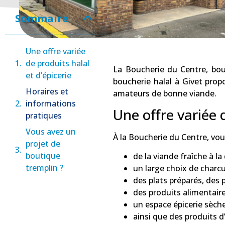
Sommaire
Une offre variée
de produits halal
La Boucherie du Centre, bout
et d’épicerie
boucherie halal à Givet prop
Horaires et
amateurs de bonne viande.
informations
Une offre variée d
pratiques
Vous avez un
À la Boucherie du Centre, vou
projet de
boutique
de la viande fraîche à 
tremplin ?
un large choix de charcu
des plats préparés, des p
des produits alimentaire
un espace épicerie sèch
ainsi que des produits d