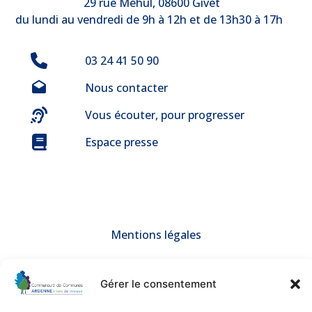
29 rue Méhul, 08600 Givet
du lundi au vendredi de 9h à 12h et de 13h30 à 17h
03 24 41 50 90
Nous contacter
Vous écouter, pour progresser
Espace presse
Mentions légales
© 2025 Communauté de Communes ARDENNE rives de meuse –
Tous droits réservés
Gérer le consentement
Une création de
BGF Communication